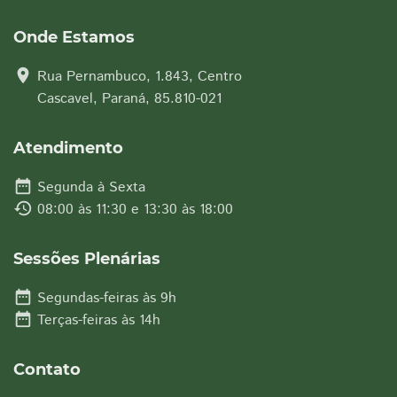
Onde Estamos
location_on
Rua Pernambuco, 1.843, Centro
Cascavel, Paraná, 85.810-021
Atendimento
date_range
Segunda à Sexta
history
08:00 às 11:30 e 13:30 às 18:00
Sessões Plenárias
date_range
Segundas-feiras às 9h
date_range
Terças-feiras às 14h
Contato