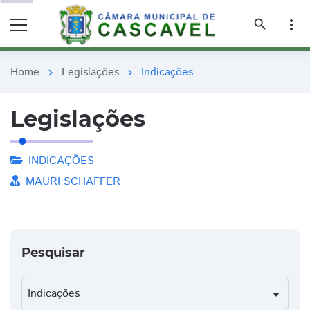
remove_red_eye
remove_red_eye
search
more_vert
Home
Legislações
Indicações
chevron_right
chevron_right
Legislações
INDICAÇÕES
MAURI SCHAFFER
Pesquisar