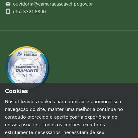
ouvidoria@camaracascavel.pr.gov.br
email
smartphone
(45) 3321-8800
Cookies
Nós utilizamos cookies para otimizar e aprimorar sua
Copyright © 2026
navegação do site, manter uma melhoria contínua no
Câmara Municipal de Cascavel
conteúdo oferecido e aperfeiçoar a experiência de
nossos usuários. Todos os cookies, exceto os
estritamente necessários, necessitam de seu