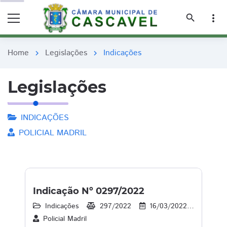
remove_red_eye
remove_red_eye
search
more_vert
Home
Legislações
Indicações
chevron_right
chevron_right
Legislações
INDICAÇÕES
POLICIAL MADRIL
Indicação Nº 0297/2022
Indicações
297/2022
16/03/2022
20
Policial Madril