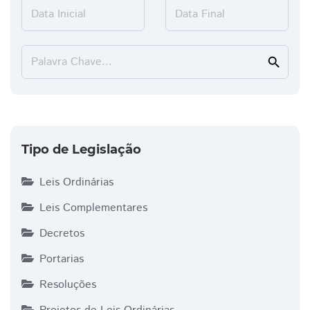
Data Inicial
Data Final
Palavra Chave...
search
Tipo de Legislação
Leis Ordinárias
Leis Complementares
Decretos
Portarias
Resoluções