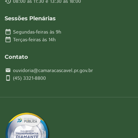
history
08:00 às 11:30 e 13:30 às 18:00
Sessões Plenárias
date_range
Segundas-feiras às 9h
date_range
Terças-feiras às 14h
Contato
ouvidoria@camaracascavel.pr.gov.br
email
smartphone
(45) 3321-8800