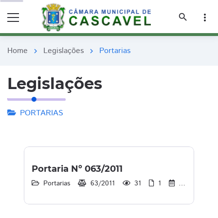
remove_red_eye
remove_red_eye
search
more_vert
Home
Legislações
Portarias
chevron_right
chevron_right
Legislações
PORTARIAS
Portaria Nº 063/2011
Portarias
63/2011
31
1
30/12/2013