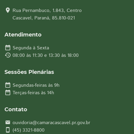
location_on
Rua Pernambuco, 1.843, Centro
Cascavel, Paraná, 85.810-021
Atendimento
date_range
Segunda à Sexta
history
08:00 às 11:30 e 13:30 às 18:00
Sessões Plenárias
date_range
Segundas-feiras às 9h
date_range
Terças-feiras às 14h
Contato
ouvidoria@camaracascavel.pr.gov.br
email
smartphone
(45) 3321-8800