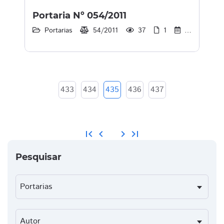
Portaria Nº 054/2011
Portarias
54/2011
37
1
30/12/2013
433
434
435
436
437
first_page
chevron_left
chevron_right
last_page
Pesquisar