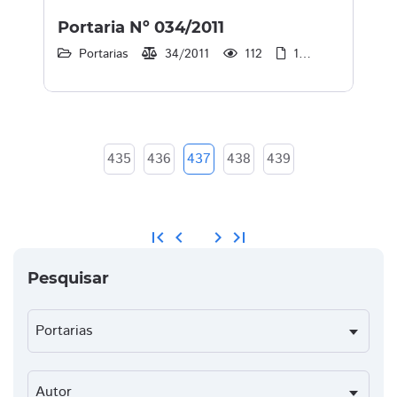
Portaria Nº 034/2011
Portarias
34/2011
112
1
30/12/2013
435
436
437
438
439
first_page
chevron_left
chevron_right
last_page
Pesquisar