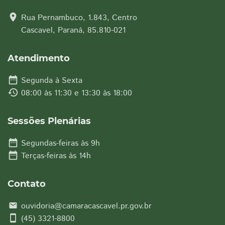
location_on
Rua Pernambuco, 1.843, Centro
Cascavel, Paraná, 85.810-021
Atendimento
date_range
Segunda à Sexta
history
08:00 às 11:30 e 13:30 às 18:00
Sessões Plenárias
date_range
Segundas-feiras às 9h
date_range
Terças-feiras às 14h
Contato
ouvidoria@camaracascavel.pr.gov.br
email
smartphone
(45) 3321-8800