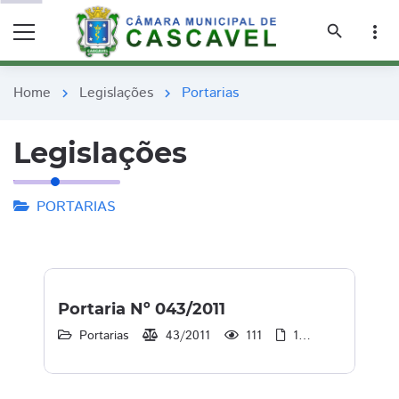
remove_red_eye
remove_red_eye
search
more_vert
Home
Legislações
Portarias
chevron_right
chevron_right
Legislações
PORTARIAS
Portaria Nº 043/2011
Portarias
43/2011
111
1
30/12/2013