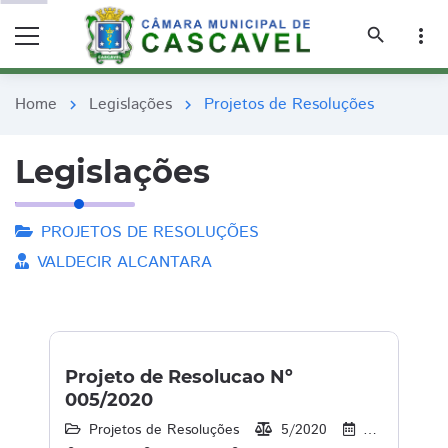
remove_red_eye
remove_red_eye
search
more_vert
Home
Legislações
Projetos de Resoluções
chevron_right
chevron_right
Legislações
PROJETOS DE RESOLUÇÕES
VALDECIR ALCANTARA
Projeto de Resolucao Nº
005/2020
Projetos de Resoluções
5/2020
07/07/2020