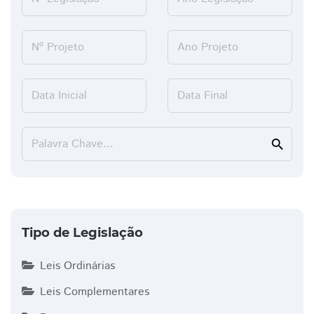
Nº Projeto
Ano Projeto
Data Inicial
Data Final
Palavra Chave...
search
Tipo de Legislação
Leis Ordinárias
Leis Complementares