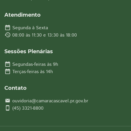
Atendimento
date_range
Segunda à Sexta
history
08:00 às 11:30 e 13:30 às 18:00
Sessões Plenárias
date_range
Segundas-feiras às 9h
date_range
Terças-feiras às 14h
Contato
ouvidoria@camaracascavel.pr.gov.br
email
smartphone
(45) 3321-8800