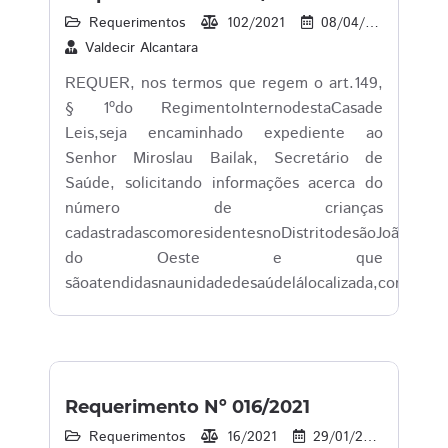
Requerimentos
102/2021
08/04/2021
1
Valdecir Alcantara
REQUER, nos termos que regem o art.149,
§ 1ºdo RegimentoInternodestaCasade
Leis,seja encaminhado expediente ao
Senhor Miroslau Bailak, Secretário de
Saúde, solicitando informações acerca do
número de crianças
cadastradascomoresidentesnoDistritodesãoJoão
do Oeste e que
sãoatendidasnaunidadedesaúdelálocalizada,conformee
Requerimento Nº 016/2021
Requerimentos
16/2021
29/01/2021
23