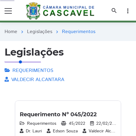
remove_red_eye
remove_red_eye
search
more_vert
Home
Legislações
Requerimentos
chevron_right
chevron_right
Legislações
REQUERIMENTOS
VALDECIR ALCANTARA
Requerimento Nº 045/2022
Requerimentos
45/2022
22/02/2022
17
Dr. Lauri
Edson Souza
Valdecir Alcantara