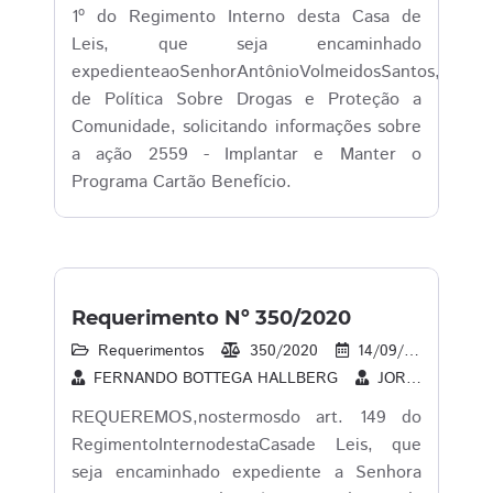
1º do Regimento Interno desta Casa de
Leis, que seja encaminhado
expedienteaoSenhorAntônioVolmeidosSantos,Secretá
de Política Sobre Drogas e Proteção a
Comunidade, solicitando informações sobre
a ação 2559 - Implantar e Manter o
Programa Cartão Benefício.
Requerimento Nº 350/2020
Requerimentos
350/2020
14/09/2020
1
FERNANDO BOTTEGA HALLBERG
JORGE LUIZ BOCASANTA
REQUEREMOS,nostermosdo art. 149 do
RegimentoInternodestaCasade Leis, que
seja encaminhado expediente a Senhora