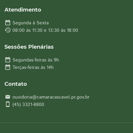
Atendimento
date_range
Segunda à Sexta
history
08:00 às 11:30 e 13:30 às 18:00
Sessões Plenárias
date_range
Segundas-feiras às 9h
date_range
Terças-feiras às 14h
Contato
ouvidoria@camaracascavel.pr.gov.br
email
smartphone
(45) 3321-8800