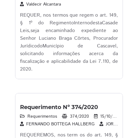
Valdecir Alcantara
REQUER, nos termos que regem o art. 149,
§ 1º do RegimentoInternodestaCasade
Leis,seja encaminhado expediente ao
Senhor Luciano Braga Côrtes, Procurador
JurídicodoMunicípio de Cascavel,
solicitando informações acerca da
fiscalização e aplicabilidade da Lei 7.110, de
2020.
Requerimento Nº 374/2020
Requerimentos
374/2020
15/10/2020
2
FERNANDO BOTTEGA HALLBERG
JORGE LUIZ BOCASANTA
REQUEREMOS, nos term os do art. 149, §