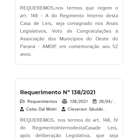
REQUEREMOS,nos termos que regem o
art. 148 - A do Regimento Interno desta
Casa de Leis, seja consignado nos Anais
Legislativos, Voto de Congratulações à
Associação dos Municípios do Oeste do
Paraná - AMOP, em comemoração aos 52
anos.
Requerimento Nº 138/2021
Requerimentos
138/2021
28/04/2021
1
Celso Dal Molin
Cleverson Sibulski
Contador Ma
REQUEREMOS, nos termos do art. 148, IV
do RegimentoInternodestaCasade Leis,
após deliberação Legislativa, que seja