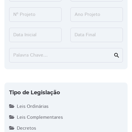
Nº Projeto
Ano Projeto
Data Inicial
Data Final
Palavra Chave...
search
Tipo de Legislação
Leis Ordinárias
Leis Complementares
Decretos