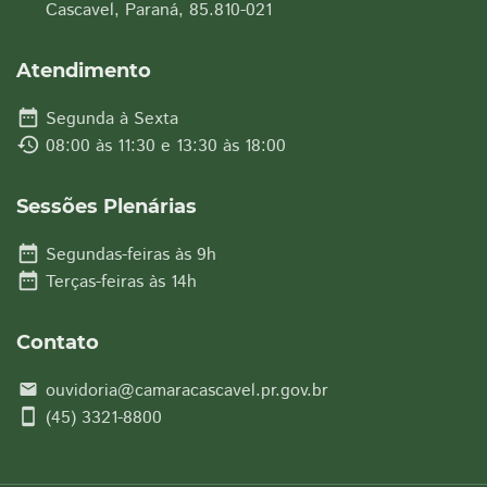
Cascavel, Paraná, 85.810-021
Atendimento
date_range
Segunda à Sexta
history
08:00 às 11:30 e 13:30 às 18:00
Sessões Plenárias
date_range
Segundas-feiras às 9h
date_range
Terças-feiras às 14h
Contato
ouvidoria@camaracascavel.pr.gov.br
email
smartphone
(45) 3321-8800