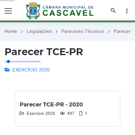
remove_red_eye
remove_red_eye
search
more_vert
Home
Legislações
Pareceres Técnicos
Parecer 
chevron_right
chevron_right
chevron_right
Parecer TCE-PR
EXERCÍCIO 2020
Parecer TCE-PR - 2020
Exercício 2020
497
1