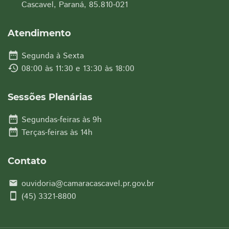
Cascavel, Paraná, 85.810-021
Atendimento
date_range
Segunda à Sexta
history
08:00 às 11:30 e 13:30 às 18:00
Sessões Plenárias
date_range
Segundas-feiras às 9h
date_range
Terças-feiras às 14h
Contato
ouvidoria@camaracascavel.pr.gov.br
email
smartphone
(45) 3321-8800