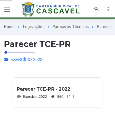
remove_red_eye
remove_red_eye
search
more_vert
Home
Legislações
Pareceres Técnicos
Parecer 
chevron_right
chevron_right
chevron_right
Parecer TCE-PR
EXERCÍCIO 2022
Parecer TCE-PR - 2022
Exercício 2022
560
1