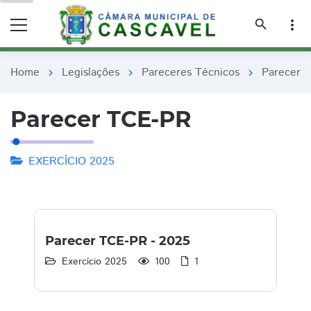
remove_red_eye
remove_red_eye
search
more_vert
Home
Legislações
Pareceres Técnicos
Parecer 
chevron_right
chevron_right
chevron_right
Parecer TCE-PR
EXERCÍCIO 2025
Parecer TCE-PR - 2025
Exercício 2025
100
1