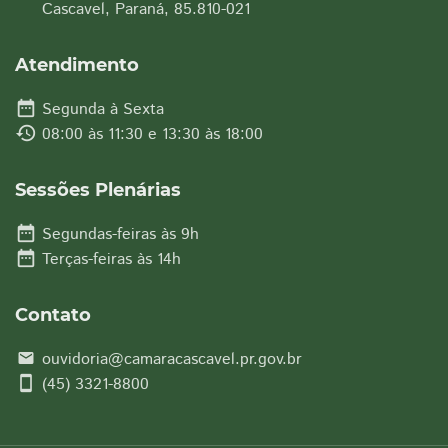
Cascavel, Paraná, 85.810-021
Atendimento
date_range
Segunda à Sexta
history
08:00 às 11:30 e 13:30 às 18:00
Sessões Plenárias
date_range
Segundas-feiras às 9h
date_range
Terças-feiras às 14h
Contato
ouvidoria@camaracascavel.pr.gov.br
email
smartphone
(45) 3321-8800