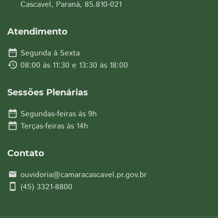
Cascavel, Paraná, 85.810-021
Atendimento
date_range
Segunda à Sexta
history
08:00 às 11:30 e 13:30 às 18:00
Sessões Plenárias
date_range
Segundas-feiras às 9h
date_range
Terças-feiras às 14h
Contato
ouvidoria@camaracascavel.pr.gov.br
email
smartphone
(45) 3321-8800