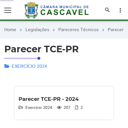
remove_red_eye
remove_red_eye
search
more_vert
Home
Legislações
Pareceres Técnicos
Parecer 
chevron_right
chevron_right
chevron_right
Parecer TCE-PR
EXERCÍCIO 2024
Parecer TCE-PR - 2024
Exercício 2024
207
2