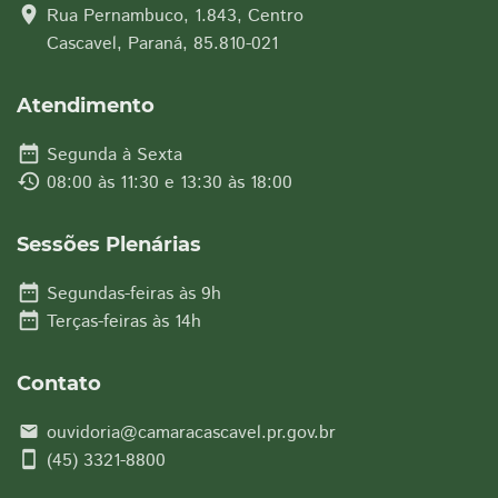
location_on
Rua Pernambuco, 1.843, Centro
Cascavel, Paraná, 85.810-021
Atendimento
date_range
Segunda à Sexta
history
08:00 às 11:30 e 13:30 às 18:00
Sessões Plenárias
date_range
Segundas-feiras às 9h
date_range
Terças-feiras às 14h
Contato
ouvidoria@camaracascavel.pr.gov.br
email
smartphone
(45) 3321-8800