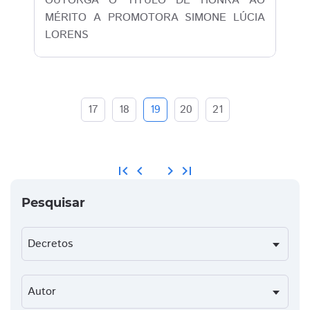
OUTORGA O TITULO DE HONRA AO
MÉRITO A PROMOTORA SIMONE LÚCIA
LORENS
17
18
19
20
21
first_page
chevron_left
chevron_right
last_page
Pesquisar