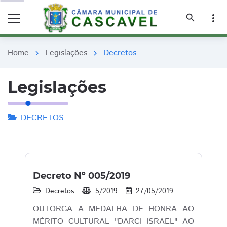
remove_red_eye
remove_red_eye
search
more_vert
Home
Legislações
Decretos
chevron_right
chevron_right
Legislações
DECRETOS
Decreto Nº 005/2019
Decretos
5/2019
27/05/2019
14
1
OUTORGA A MEDALHA DE HONRA AO
MÉRITO CULTURAL "DARCI ISRAEL" AO