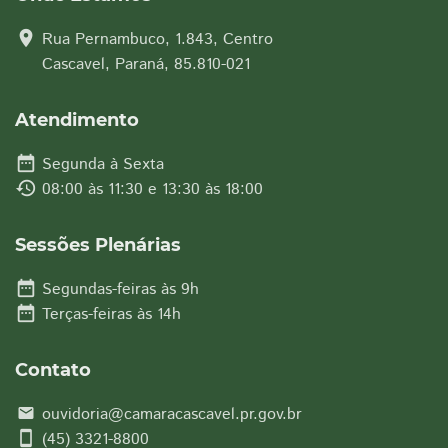
location_on
Rua Pernambuco, 1.843, Centro
Cascavel, Paraná, 85.810-021
Atendimento
date_range
Segunda à Sexta
history
08:00 às 11:30 e 13:30 às 18:00
Sessões Plenárias
date_range
Segundas-feiras às 9h
date_range
Terças-feiras às 14h
Contato
ouvidoria@camaracascavel.pr.gov.br
email
smartphone
(45) 3321-8800