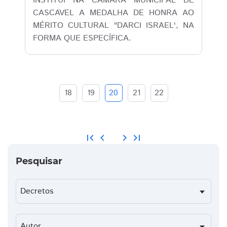
INSTITUI NA CÂMARA MUNICIPAL DE
CASCAVEL A MEDALHA DE HONRA AO
MÉRITO CULTURAL "DARCI ISRAEL', NA
FORMA QUE ESPECÍFICA.
18
19
20
21
22
first_page
chevron_left
chevron_right
last_page
Pesquisar