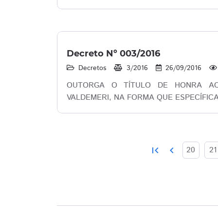
Decreto Nº 003/2016
Decretos
3/2016
26/09/2016
OUTORGA O TÍTULO DE HONRA AO
VALDEMERI, NA FORMA QUE ESPECÍFICA
first_page
chevron_left
20
21