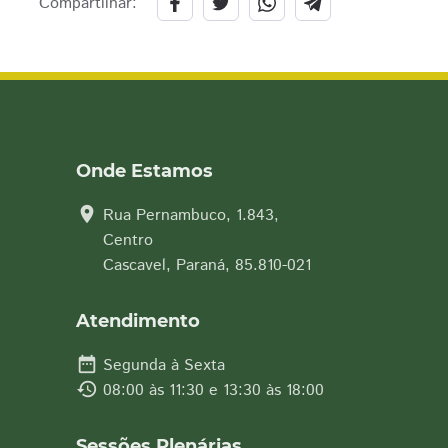
Compartilhar:
Onde Estamos
location_on
Rua Pernambuco, 1.843,
Centro
Cascavel, Paraná, 85.810-021
Atendimento
date_range
Segunda à Sexta
history
08:00 às 11:30 e 13:30 às 18:00
Sessões Plenárias