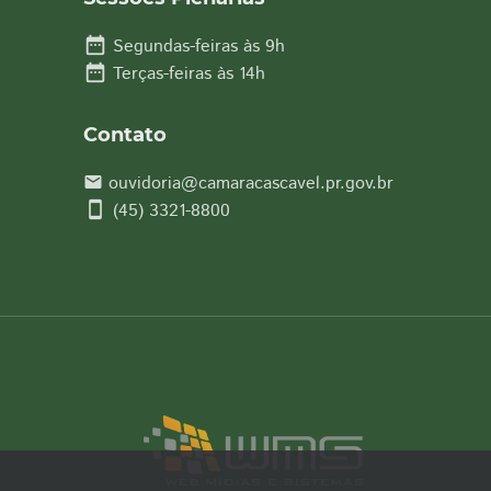
date_range
Segundas-feiras às 9h
date_range
Terças-feiras às 14h
Contato
ouvidoria@camaracascavel.pr.gov.br
email
smartphone
(45) 3321-8800