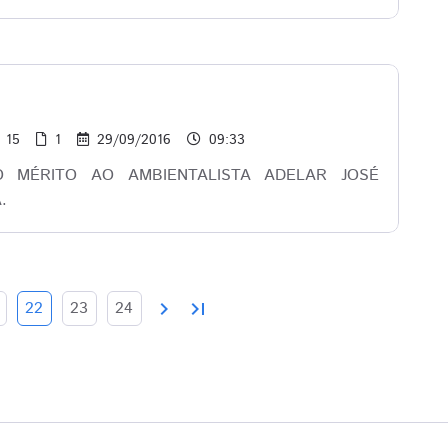
15
1
29/09/2016
09:33
 MÉRITO AO AMBIENTALISTA ADELAR JOSÉ
.
chevron_right
last_page
22
23
24