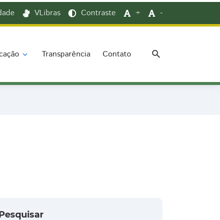
idade
VLibras
Contraste
+
-
search
cação
Transparência
Contato
expand_more
Pesquisar