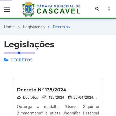
remove_red_eye
remove_red_eye
search
more_vert
Home
Legislações
Decretos
chevron_right
chevron_right
Legislações
DECRETOS
Decreto Nº 135/2024
Decretos
135/2024
23/04/2024
74
Outorga a medalha "Osmar Xiquinho
Zimmermann" à atleta Jhennifer Paschoal