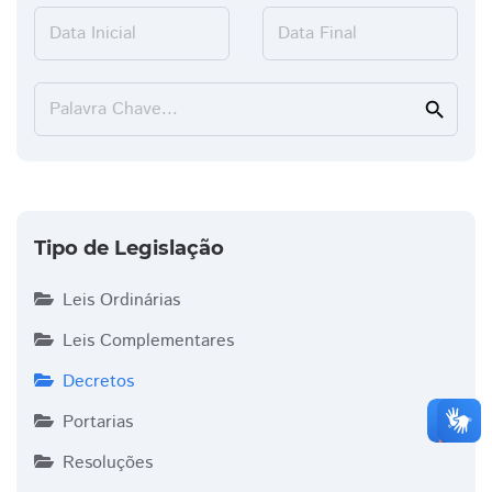
Data Inicial
Data Final
Palavra Chave...
search
Tipo de Legislação
Leis Ordinárias
Leis Complementares
Decretos
Portarias
Resoluções