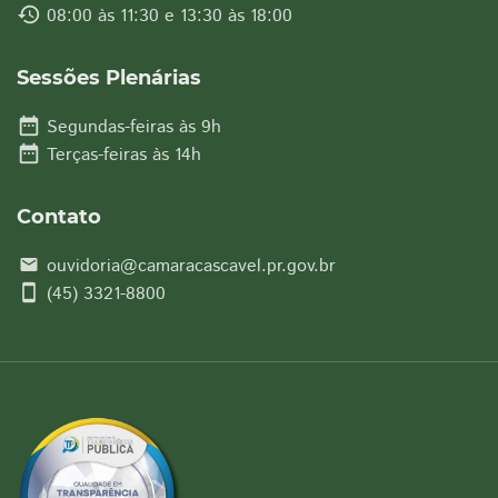
history
08:00 às 11:30 e 13:30 às 18:00
Sessões Plenárias
date_range
Segundas-feiras às 9h
date_range
Terças-feiras às 14h
Contato
ouvidoria@camaracascavel.pr.gov.br
email
smartphone
(45) 3321-8800