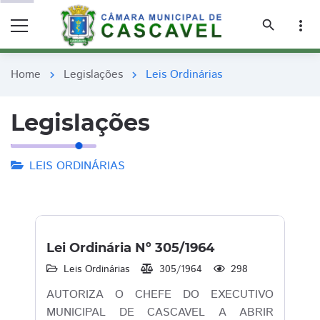
remove_red_eye
remove_red_eye
search
more_vert
Home
Legislações
Leis Ordinárias
chevron_right
chevron_right
Legislações
LEIS ORDINÁRIAS
Lei Ordinária Nº 305/1964
Leis Ordinárias
305/1964
298
AUTORIZA O CHEFE DO EXECUTIVO
MUNICIPAL DE CASCAVEL A ABRIR