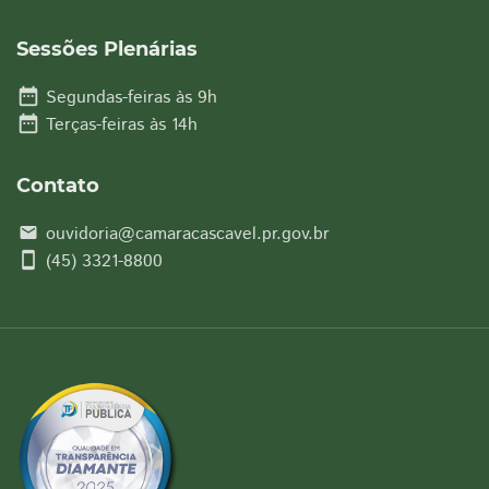
Sessões Plenárias
date_range
Segundas-feiras às 9h
date_range
Terças-feiras às 14h
Contato
ouvidoria@camaracascavel.pr.gov.br
email
smartphone
(45) 3321-8800