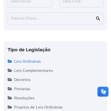
Data Inicial
Data Final
Palavra Chave...
search
Tipo de Legislação
Leis Ordinárias
Leis Complementares
Decretos
Portarias
Resoluções
Projetos de Leis Ordinárias