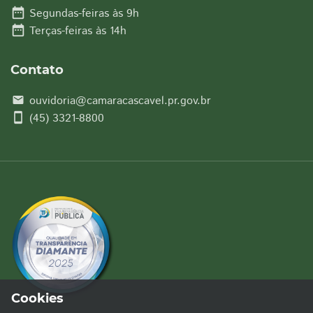
date_range
Segundas-feiras às 9h
date_range
Terças-feiras às 14h
Contato
ouvidoria@camaracascavel.pr.gov.br
email
smartphone
(45) 3321-8800
Cookies