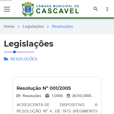
remove_red_eye
remove_red_eye
search
more_vert
Home
Legislações
Resoluções
chevron_right
chevron_right
Legislações
RESOLUÇÕES
Resolução Nº 001/2005
Resoluções
1/2005
28/03/2005
18
ACRESCENTA-SE DISPOSITIVO A
RESOLUÇÃO Nº 4, DE 1975 (REGIMENTO