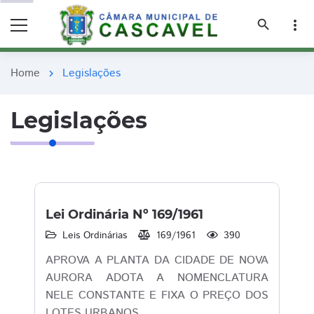
remove_red_eye
remove_red_eye
search
more_vert
Home
Legislações
chevron_right
Legislações
Lei Ordinária Nº 169/1961
Leis Ordinárias
169/1961
390
APROVA A PLANTA DA CIDADE DE NOVA
AURORA ADOTA A NOMENCLATURA
NELE CONSTANTE E FIXA O PREÇO DOS
LOTES URBANOS.