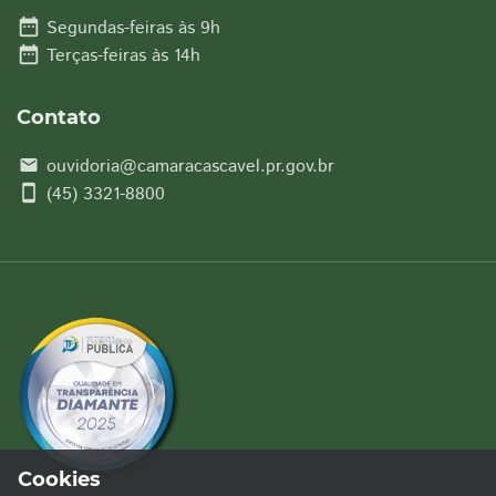
date_range
Segundas-feiras às 9h
date_range
Terças-feiras às 14h
Contato
ouvidoria@camaracascavel.pr.gov.br
email
smartphone
(45) 3321-8800
Cookies