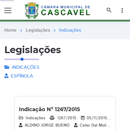
remove_red_eye
remove_red_eye
search
more_vert
Home
Legislações
Indicações
chevron_right
chevron_right
Legislações
INDICAÇÕES
ESPÍNOLA
Indicação Nº 1267/2015
Indicações
1267/2015
05/11/2015
17
ALDINO JORGE BUENO
Celso Dal Molin
CLAU