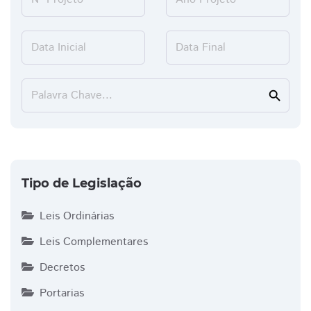
Data Inicial
Data Final
Palavra Chave...
search
Tipo de Legislação
Leis Ordinárias
Leis Complementares
Decretos
Portarias