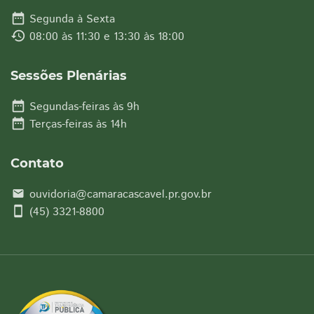
date_range
Segunda à Sexta
history
08:00 às 11:30 e 13:30 às 18:00
Sessões Plenárias
date_range
Segundas-feiras às 9h
date_range
Terças-feiras às 14h
Contato
ouvidoria@camaracascavel.pr.gov.br
email
smartphone
(45) 3321-8800