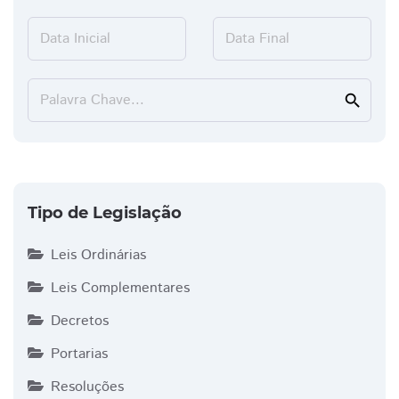
Data Inicial
Data Final
Palavra Chave...
search
Tipo de Legislação
Leis Ordinárias
Leis Complementares
Decretos
Portarias
Resoluções