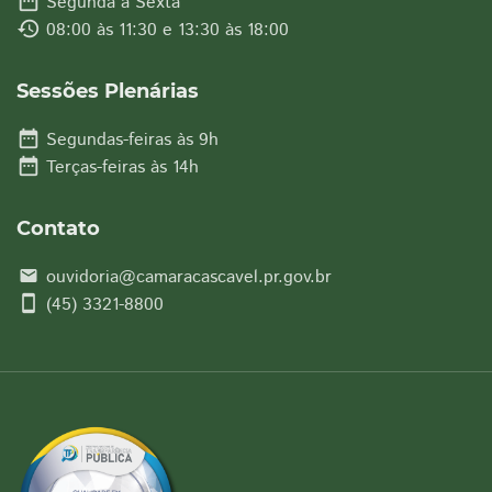
date_range
Segunda à Sexta
history
08:00 às 11:30 e 13:30 às 18:00
Sessões Plenárias
date_range
Segundas-feiras às 9h
date_range
Terças-feiras às 14h
Contato
ouvidoria@camaracascavel.pr.gov.br
email
smartphone
(45) 3321-8800