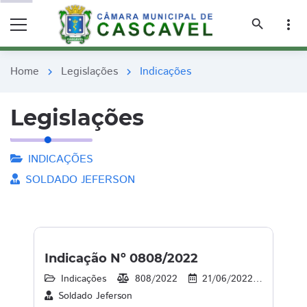
remove_red_eye
remove_red_eye
search
more_vert
Home
Legislações
Indicações
chevron_right
chevron_right
Legislações
INDICAÇÕES
SOLDADO JEFERSON
Indicação Nº 0808/2022
Indicações
808/2022
21/06/2022
39
Soldado Jeferson