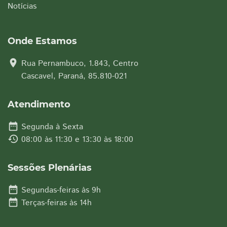
Notícias
Onde Estamos
location_on
Rua Pernambuco, 1.843, Centro
Cascavel, Paraná, 85.810-021
Atendimento
date_range
Segunda à Sexta
history
08:00 às 11:30 e 13:30 às 18:00
Sessões Plenárias
date_range
Segundas-feiras às 9h
date_range
Terças-feiras às 14h