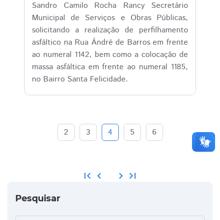
Sandro Camilo Rocha Rancy Secretário
Municipal de Serviços e Obras Públicas,
solicitando a realização de perfilhamento
asfáltico na Rua Ándré de Barros em frente
ao numeral 1142, bem como a colocação de
massa asfáltica em frente ao numeral 1185,
no Bairro Santa Felicidade.
2
3
4
5
6
first_page
chevron_left
chevron_right
last_page
Pesquisar