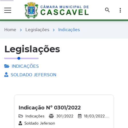
remove_red_eye
remove_red_eye
search
more_vert
Home
Legislações
Indicações
chevron_right
chevron_right
Legislações
INDICAÇÕES
SOLDADO JEFERSON
Indicação Nº 0301/2022
Indicações
301/2022
18/03/2022
20
Soldado Jeferson