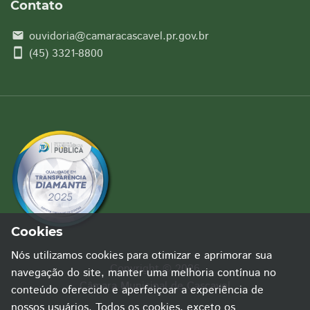
Contato
ouvidoria@camaracascavel.pr.gov.br
email
smartphone
(45) 3321-8800
Cookies
Nós utilizamos cookies para otimizar e aprimorar sua
Copyright © 2026
navegação do site, manter uma melhoria contínua no
Câmara Municipal de Cascavel
conteúdo oferecido e aperfeiçoar a experiência de
nossos usuários. Todos os cookies, exceto os