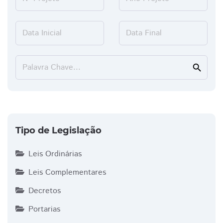
Data Inicial
Data Final
Palavra Chave...
search
Tipo de Legislação
Leis Ordinárias
Leis Complementares
Decretos
Portarias