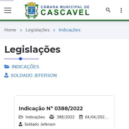
remove_red_eye
remove_red_eye
search
more_vert
Home
Legislações
Indicações
chevron_right
chevron_right
Legislações
INDICAÇÕES
SOLDADO JEFERSON
Indicação Nº 0388/2022
Indicações
388/2022
04/04/2022
43
Soldado Jeferson