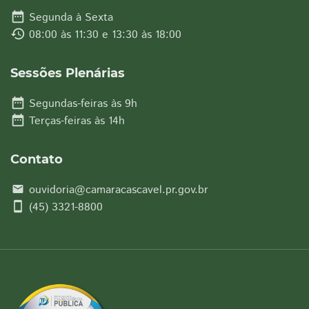
date_range
Segunda à Sexta
history
08:00 às 11:30 e 13:30 às 18:00
Sessões Plenárias
date_range
Segundas-feiras às 9h
date_range
Terças-feiras às 14h
Contato
ouvidoria@camaracascavel.pr.gov.br
email
smartphone
(45) 3321-8800