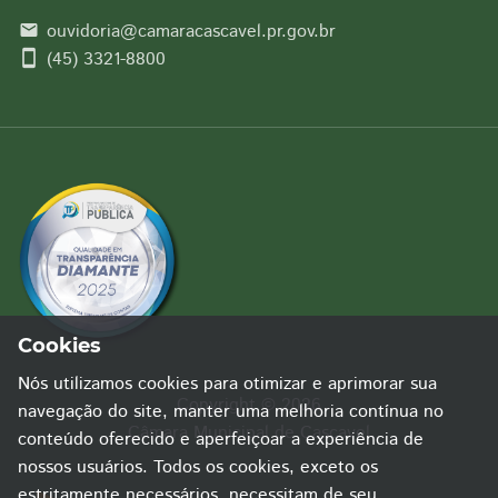
ouvidoria@camaracascavel.pr.gov.br
email
smartphone
(45) 3321-8800
Cookies
Nós utilizamos cookies para otimizar e aprimorar sua
Copyright © 2026
navegação do site, manter uma melhoria contínua no
Câmara Municipal de Cascavel
conteúdo oferecido e aperfeiçoar a experiência de
nossos usuários. Todos os cookies, exceto os
estritamente necessários, necessitam de seu