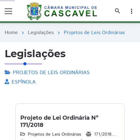
remove_red_eye
remove_red_eye
search
more_vert
Home
Legislações
Projetos de Leis Ordinárias
chevron_right
chevron_right
Legislações
PROJETOS DE LEIS ORDINÁRIAS
ESPÍNOLA
Projeto de Lei Ordinária Nº
171/2018
Projetos de Leis Ordinárias
171/2018
10/12/2