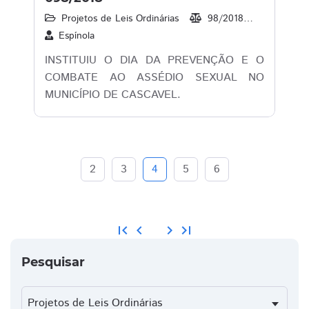
Projetos de Leis Ordinárias
98/2018
31/07/20
Espínola
INSTITUIU O DIA DA PREVENÇÃO E O
COMBATE AO ASSÉDIO SEXUAL NO
MUNICÍPIO DE CASCAVEL.
2
3
4
5
6
first_page
chevron_left
chevron_right
last_page
Pesquisar