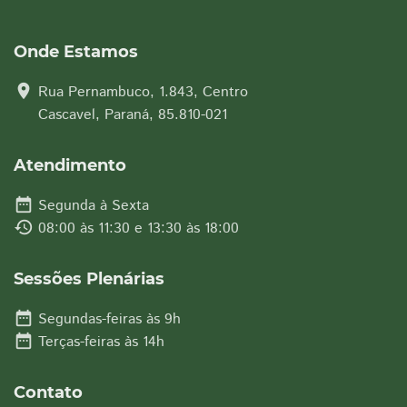
Onde Estamos
location_on
Rua Pernambuco, 1.843, Centro
Cascavel, Paraná, 85.810-021
Atendimento
date_range
Segunda à Sexta
history
08:00 às 11:30 e 13:30 às 18:00
Sessões Plenárias
date_range
Segundas-feiras às 9h
date_range
Terças-feiras às 14h
Contato