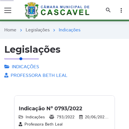
remove_red_eye
remove_red_eye
search
more_vert
Home
Legislações
Indicações
chevron_right
chevron_right
Legislações
INDICAÇÕES
PROFESSORA BETH LEAL
Indicação Nº 0793/2022
Indicações
793/2022
20/06/2022
29
Professora Beth Leal