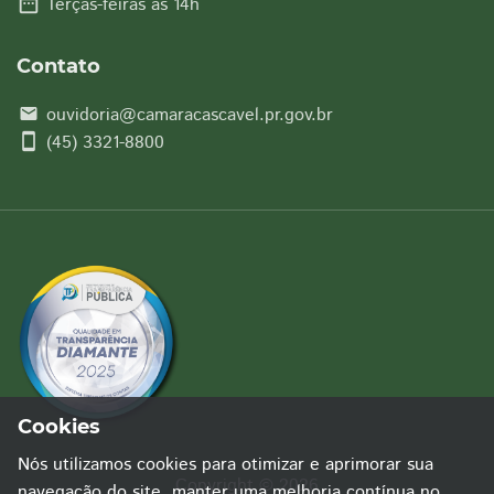
date_range
Terças-feiras às 14h
Contato
ouvidoria@camaracascavel.pr.gov.br
email
smartphone
(45) 3321-8800
Cookies
Nós utilizamos cookies para otimizar e aprimorar sua
Copyright © 2026
navegação do site, manter uma melhoria contínua no