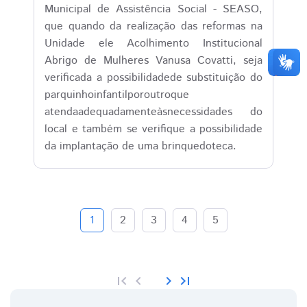
Municipal de Assistência Social - SEASO,
que quando da realização das reformas na
Unidade ele Acolhimento Institucional
Abrigo de Mulheres Vanusa Covatti, seja
verificada a possibilidadede substituição do
parquinhoinfantilporoutroque
atendaadequadamenteàsnecessidades do
local e também se verifique a possibilidade
da implantação de uma brinquedoteca.
1
2
3
4
5
first_page
chevron_left
chevron_right
last_page