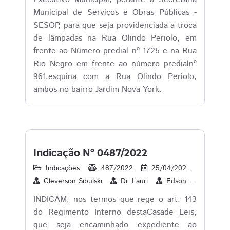
Municipal de Serviços e Obras Públicas -
SESOP, para que seja providenciada a troca
de lâmpadas na Rua Olindo Periolo, em
frente ao Número predial nº 1725 e na Rua
Rio Negro em frente ao número predialnº
961,esquina com a Rua Olindo Periolo,
ambos no bairro Jardim Nova York.
Indicação Nº 0487/2022
Indicações
487/2022
25/04/2022
29
Cleverson Sibulski
Dr. Lauri
Edson Souza
P
INDICAM, nos termos que rege o art. 143
do Regimento Interno destaCasade Leis,
que seja encaminhado expediente ao