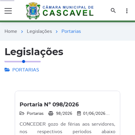
remove_red_eye
remove_red_eye
search
more_vert
Home
Legislações
Portarias
chevron_right
chevron_right
Legislações
PORTARIAS
Portaria Nº 098/2026
Portarias
98/2026
01/06/2026
26
1
CONCEDER gozo de férias aos servidores,
nos respectivos períodos abaixo