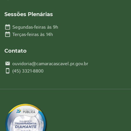
Sessões Plenárias
date_range
Segundas-feiras às 9h
date_range
Terças-feiras às 14h
Contato
ouvidoria@camaracascavel.pr.gov.br
email
smartphone
(45) 3321-8800