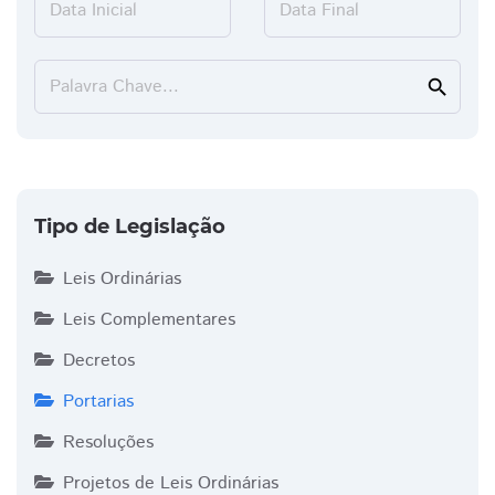
Data Inicial
Data Final
Palavra Chave...
search
Tipo de Legislação
Leis Ordinárias
Leis Complementares
Decretos
Portarias
Resoluções
Projetos de Leis Ordinárias