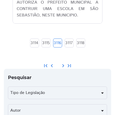
AUTORIZA O PREFEITO MUNICIPAL A
CONTRUIR UMA ESCOLA EM SÃO
SEBASTIÃO, NESTE MUNICIPIO.
3114
3115
3116
3117
3118
first_page
chevron_left
chevron_right
last_page
Pesquisar