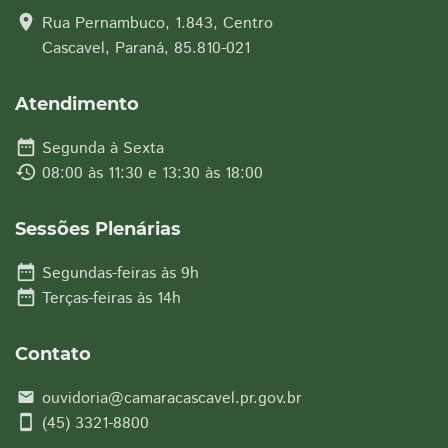
location_on
Rua Pernambuco, 1.843, Centro
Cascavel, Paraná, 85.810-021
Atendimento
date_range
Segunda à Sexta
history
08:00 às 11:30 e 13:30 às 18:00
Sessões Plenárias
date_range
Segundas-feiras às 9h
date_range
Terças-feiras às 14h
Contato
ouvidoria@camaracascavel.pr.gov.br
email
smartphone
(45) 3321-8800