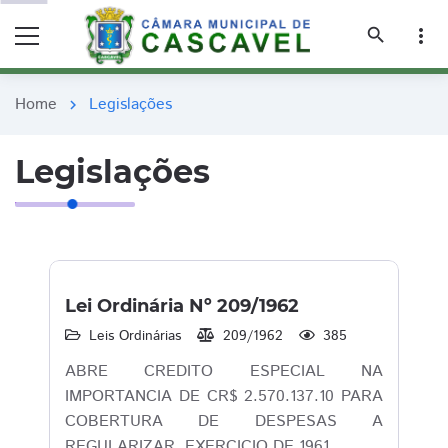
remove_red_eye
remove_red_eye
search
more_vert
Home
Legislações
chevron_right
Legislações
Lei Ordinária Nº 209/1962
Leis Ordinárias
209/1962
385
ABRE CREDITO ESPECIAL NA
IMPORTANCIA DE CR$ 2.570.137.10 PARA
COBERTURA DE DESPESAS A
REGULARIZAR, EXERCICIO DE 1961