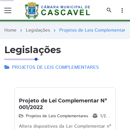
remove_red_eye
remove_red_eye
search
more_vert
Home
Legislações
Projetos de Leis Complementares
chevron_right
chevron_right
Legislações
PROJETOS DE LEIS COMPLEMENTARES
Projeto de Lei Complementar Nº
001/2022
Projetos de Leis Complementares
1/2022
21/
Altera dispositivos da Lei Complementar nº