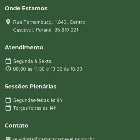
Onde Estamos
location_on
Rua Pernambuco, 1.843, Centro
Cascavel, Paraná, 85.810-021
Atendimento
date_range
Segunda à Sexta
history
08:00 às 11:30 e 13:30 às 18:00
Sessões Plenárias
date_range
Segundas-feiras às 9h
date_range
Terças-feiras às 14h
Contato
ouvidoria@camaracascavel.pr.gov.br
email