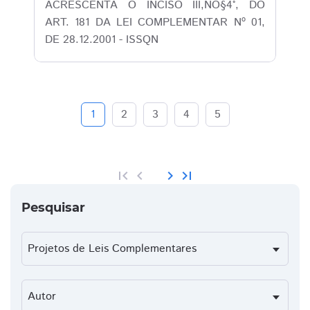
ACRESCENTA O INCISO III,NO§4°, DO
ART. 181 DA LEI COMPLEMENTAR Nº 01,
DE 28.12.2001 - ISSQN
1
2
3
4
5
first_page
chevron_left
chevron_right
last_page
Pesquisar